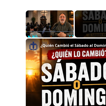
×
Play
Unmute
Fullscreen
¿Quién Cambió el Sábado al Doming