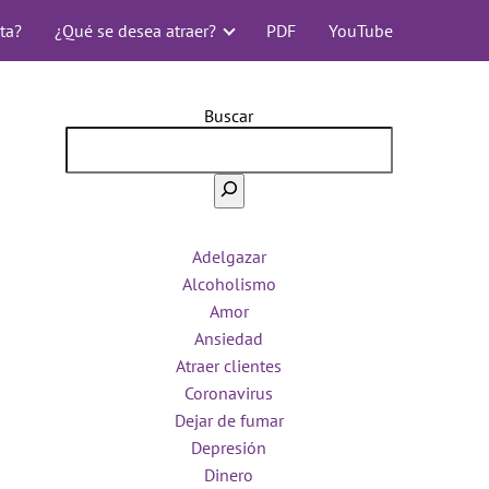
ta?
¿Qué se desea atraer?
PDF
YouTube
Buscar
Adelgazar
Alcoholismo
Amor
Ansiedad
Atraer clientes
Coronavirus
Dejar de fumar
Depresión
Dinero