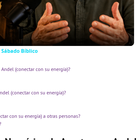
l
a
y
 Sábado Bíblico
V
Andel (conectar con su energía)?
i
ndel (conectar con su energía)?
d
ctar con su energía) a otras personas?
e
?
o