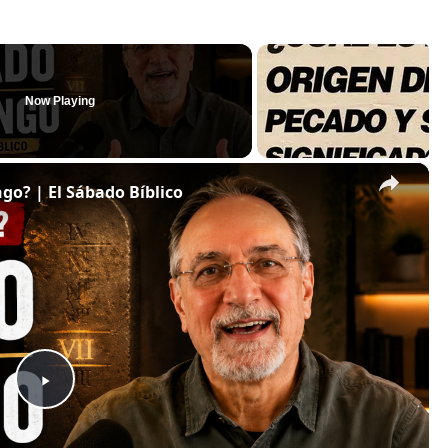
Now Playing
×
o? | El Sábado Bíblico
P