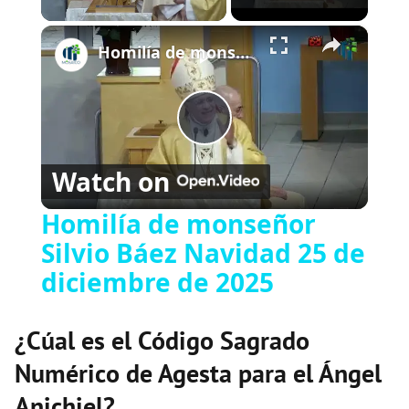
×
Play
Unmute
Fullscreen
Homilía de monseñor Silvio Báez Navidad 25 de diciembre de 2025
Play
Watch on
Video
Homilía de monseñor
Silvio Báez Navidad 25 de
diciembre de 2025
¿Cúal es el Código Sagrado
Numérico de Agesta para el Ángel
Anichiel?