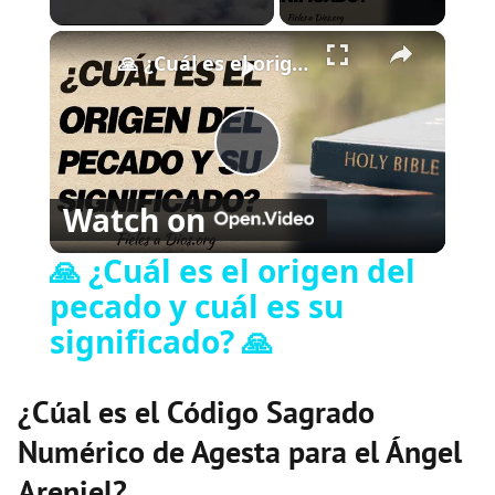
×
Play
Unmute
Fullscreen
🙏 ¿Cuál es el origen del pecado y cuál es su significado? 🙏
P
Watch on
l
🙏 ¿Cuál es el origen del
pecado y cuál es su
a
significado? 🙏
y
¿Cúal es el Código Sagrado
V
Numérico de Agesta para el Ángel
Areniel?