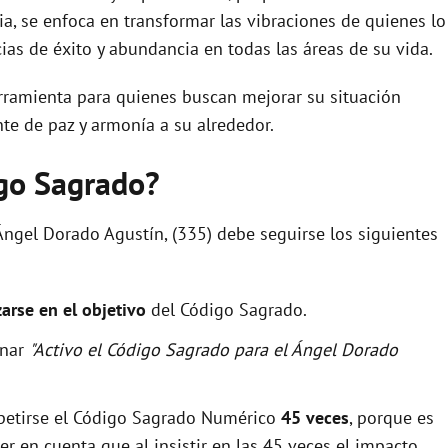
ia, se enfoca en transformar las vibraciones de quienes lo
o
cias de éxito y abundancia en todas las áreas de su vida.
rramienta para quienes buscan mejorar su situación
nte de paz y armonía a su alrededor.
igo Sagrado?
Ángel Dorado Agustín, (335) debe seguirse los siguientes
zarse en el objetivo
del Código Sagrado.
onar
"Activo el Código Sagrado para el Ángel Dorado
epetirse el Código Sagrado Numérico
45 veces
, porque es
r en cuenta que al insistir en las 45 veces el impacto