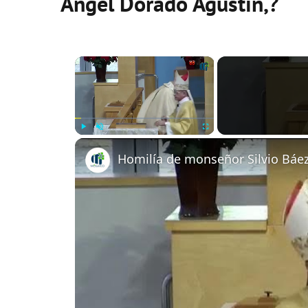
Ángel Dorado Agustín,?
×
Play
Unmute
Fullscreen
Homilía de monseñor Silvio Báe