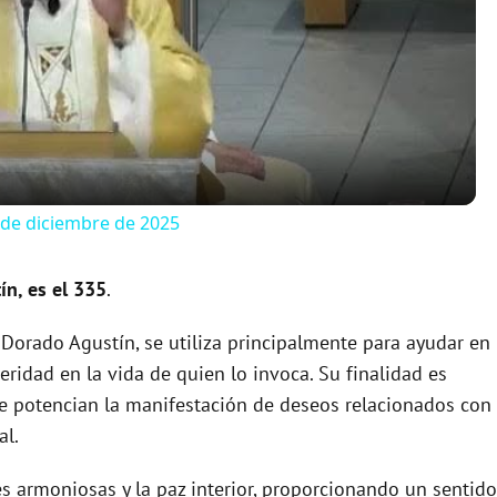
l
a
y
 de diciembre de 2025
V
n, es el 335
.
i
Dorado Agustín, se utiliza principalmente para ayudar en
ridad en la vida de quien lo invoca. Su finalidad es
d
que potencian la manifestación de deseos relacionados con
al.
e
 armoniosas y la paz interior, proporcionando un sentido