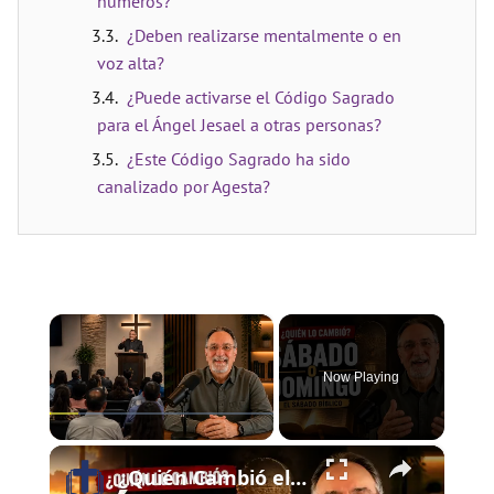
números?
¿Deben realizarse mentalmente o en
voz alta?
¿Puede activarse el Código Sagrado
para el Ángel Jesael a otras personas?
¿Este Código Sagrado ha sido
canalizado por Agesta?
×
Now Playing
×
Play
Unmute
Fullscreen
¿Quién Cambió el Sábado al Domingo? | El Sábado Bíblico