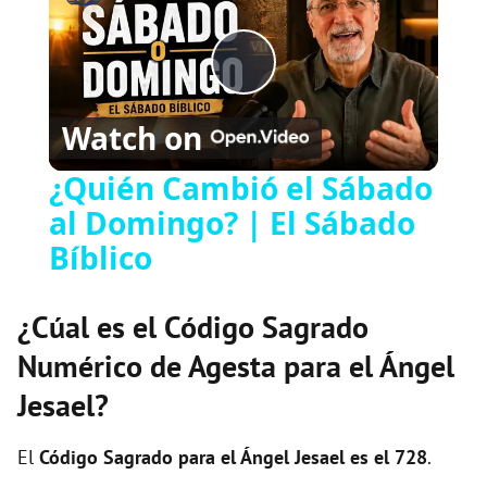
P
Watch on
l
¿Quién Cambió el Sábado
al Domingo? | El Sábado
a
Bíblico
y
¿Cúal es el Código Sagrado
V
Numérico de Agesta para el Ángel
Jesael?
i
El
Código Sagrado para el Ángel Jesael es el 728
.
d