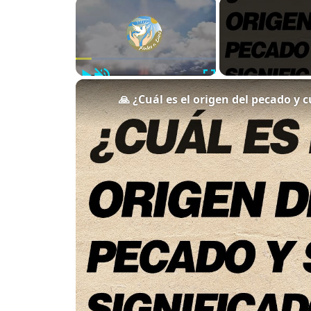
×
Play
Unmute
Fullscreen
🙏 ¿Cuál es el origen del pecado y c