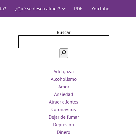
ta?
¿Qué se desea atraer?
PDF
YouTube
Buscar
Adelgazar
Alcoholismo
Amor
Ansiedad
Atraer clientes
Coronavirus
Dejar de fumar
Depresión
Dinero