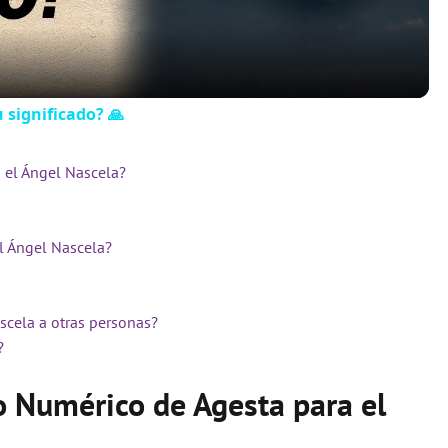
a
y
u significado? 🙏
V
 el Ángel Nascela?
i
l Ángel Nascela?
d
scela a otras personas?
e
?
o Numérico de Agesta para el
o