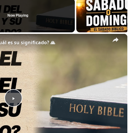
Now Playing
×
uál es su significado? 🙏
P
l