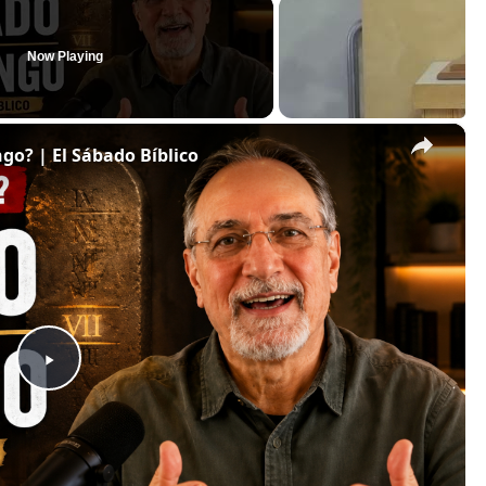
Now Playing
×
o? | El Sábado Bíblico
Play
Video