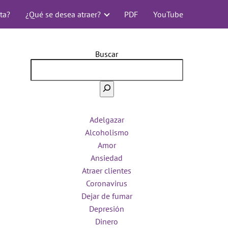
ta?
¿Qué se desea atraer?
PDF
YouTube
Buscar
Adelgazar
Alcoholismo
Amor
Ansiedad
Atraer clientes
Coronavirus
Dejar de fumar
Depresión
Dinero