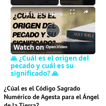
×
Play
Unmute
Fullscreen
🙏 ¿Cuál es el origen del pecado y cuál es su significado? 🙏
P
Watch on
l
🙏 ¿Cuál es el origen del
pecado y cuál es su
a
significado? 🙏
y
¿Cúal es el Código Sagrado
V
Numérico de Agesta para el Ángel
de la Tierra?