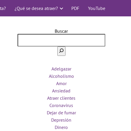
ta?
¿Qué se desea atraer?
PDF
YouTube
Buscar
Adelgazar
Alcoholismo
Amor
Ansiedad
Atraer clientes
Coronavirus
Dejar de fumar
Depresión
Dinero