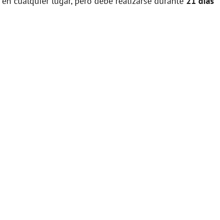
 en cualquier lugar, pero debe realizarse durante
21 días