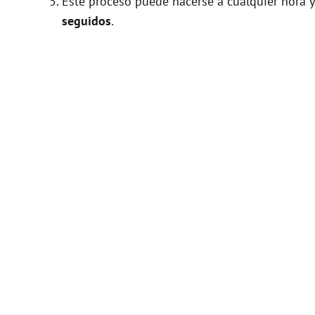
Este proceso puede hacerse a cualquier hora y
seguidos
.