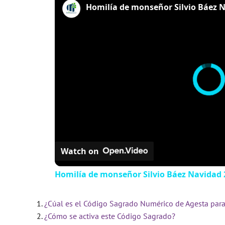
Watch on
Homilía de monseñor Silvio Báez Navidad 
¿Cúal es el Código Sagrado Numérico de Agesta para
¿Cómo se activa este Código Sagrado?