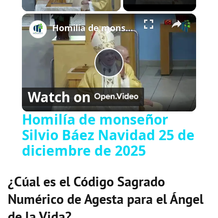
×
Play
Unmute
Fullscreen
Homilía de monseñor Silvio Báez Navidad 25 de diciembre de 2025
P
Watch on
l
Homilía de monseñor
Silvio Báez Navidad 25 de
a
diciembre de 2025
y
¿Cúal es el Código Sagrado
V
Numérico de Agesta para el Ángel
de la Vida?