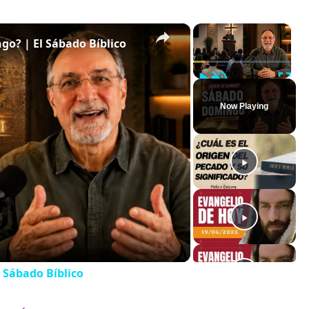
×
×
o? | El Sábado Bíblico
Play
Unmute
Full
Now Playing
 Sábado Bíblico