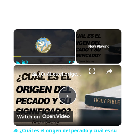
×
Now Playing
Play
Unmute
Fullscreen
×
🙏 ¿Cuál es el origen del pecado y cuál es su significado? 🙏
P
Watch on
l
🙏 ¿Cuál es el origen del pecado y cuál es su