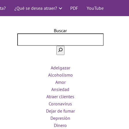
ta?
¿Qué se desea atraer?
PDF
YouTube
Buscar
Adelgazar
Alcoholismo
Amor
Ansiedad
Atraer clientes
Coronavirus
Dejar de fumar
Depresión
Dinero