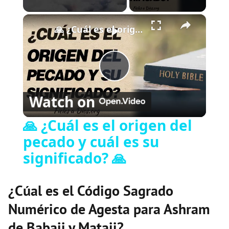
×
Play
Unmute
Fullscreen
🙏 ¿Cuál es el origen del pecado y cuál es su significado? 🙏
P
Watch on
l
🙏 ¿Cuál es el origen del
pecado y cuál es su
a
significado? 🙏
y
¿Cúal es el Código Sagrado
V
Numérico de Agesta para Ashram
de Babaji y Mataji?