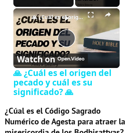
×
Play
Unmute
Fullscreen
🙏 ¿Cuál es el origen del pecado y cuál es su significado? 🙏
P
Watch on
l
🙏 ¿Cuál es el origen del
pecado y cuál es su
a
significado? 🙏
y
¿Cúal es el Código Sagrado
V
Numérico de Agesta para atraer la
misericordia de los Bodhisattvas?