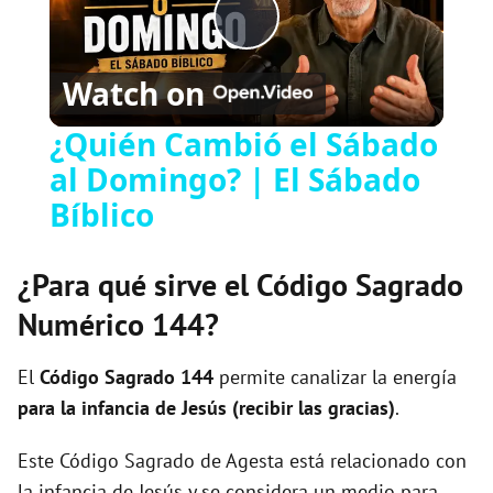
P
Watch on
l
¿Quién Cambió el Sábado
al Domingo? | El Sábado
a
Bíblico
y
¿Para qué sirve el Código Sagrado
V
Numérico 144?
i
El
Código Sagrado
144
permite canalizar la energía
para la infancia de Jesús (recibir las gracias)
.
d
Este Código Sagrado de Agesta está relacionado con
la infancia de Jesús y se considera un medio para