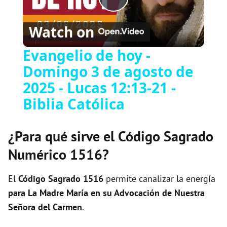
P
Watch on
l
Evangelio de hoy -
Domingo 3 de agosto de
a
2025 - Lucas 12:13-21 -
y
Biblia Católica
V
¿Para qué sirve el Código Sagrado
Numérico 1516?
i
El
Código Sagrado
1516
permite canalizar la energía
d
para La Madre María en su Advocación de Nuestra
Señora del Carmen
.
e