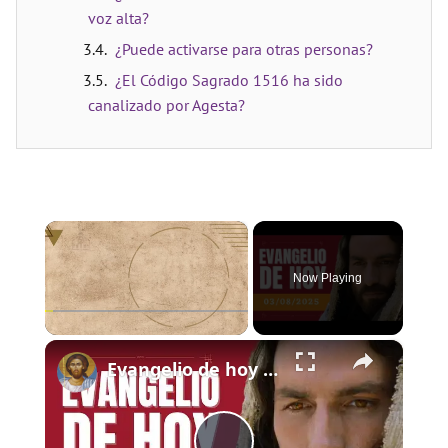
voz alta?
¿Puede activarse para otras personas?
¿El Código Sagrado 1516 ha sido
canalizado por Agesta?
×
Now Playing
×
Play
Unmute
Fullscreen
Evangelio de hoy - Domingo 3 de agosto de 2025 - Lucas 12:13-21 - Biblia Católica