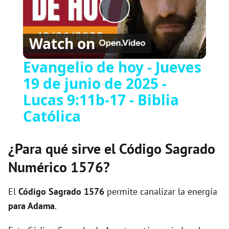
P
Watch on
l
Evangelio de hoy - Jueves
19 de junio de 2025 -
a
Lucas 9:11b-17 - Biblia
y
Católica
V
¿Para qué sirve el Código Sagrado
Numérico 1576?
i
El
Código Sagrado
1576
permite canalizar la energía
d
para Adama
.