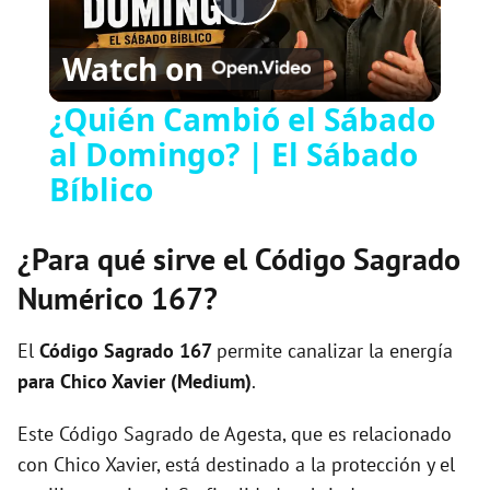
P
Watch on
l
¿Quién Cambió el Sábado
al Domingo? | El Sábado
a
Bíblico
y
¿Para qué sirve el Código Sagrado
V
Numérico 167?
i
El
Código Sagrado
167
permite canalizar la energía
para Chico Xavier (Medium)
.
d
Este Código Sagrado de Agesta, que es relacionado
con Chico Xavier, está destinado a la protección y el
e