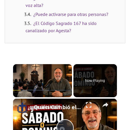
voz alta?
¿Puede activarse para otras personas?
¿El Código Sagrado 167 ha sido
canalizado por Agesta?
×
Now Playing
×
Play
Unmute
Fullscreen
¿Quién Cambió el Sábado al Domingo? | El Sábado Bíblico