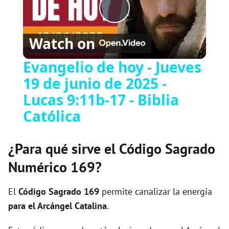
P
Watch on
l
Evangelio de hoy - Jueves
19 de junio de 2025 -
a
Lucas 9:11b-17 - Biblia
y
Católica
V
¿Para qué sirve el Código Sagrado
Numérico 169?
i
El
Código Sagrado
169
permite canalizar la energía
d
para el Arcángel Catalina
.