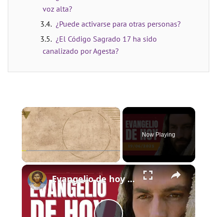
voz alta?
¿Puede activarse para otras personas?
¿El Código Sagrado 17 ha sido
canalizado por Agesta?
×
Now Playing
×
Play
Unmute
Fullscreen
Evangelio de hoy - Jueves 19 de junio de 2025 - Lucas 9:11b-17 - Biblia Católica