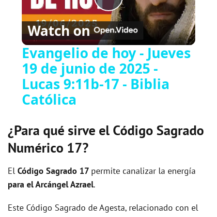
P
Watch on
l
Evangelio de hoy - Jueves
19 de junio de 2025 -
a
Lucas 9:11b-17 - Biblia
y
Católica
V
¿Para qué sirve el Código Sagrado
Numérico 17?
i
El
Código Sagrado
17
permite canalizar la energía
d
para el Arcángel Azrael
.
Este Código Sagrado de Agesta, relacionado con el
e