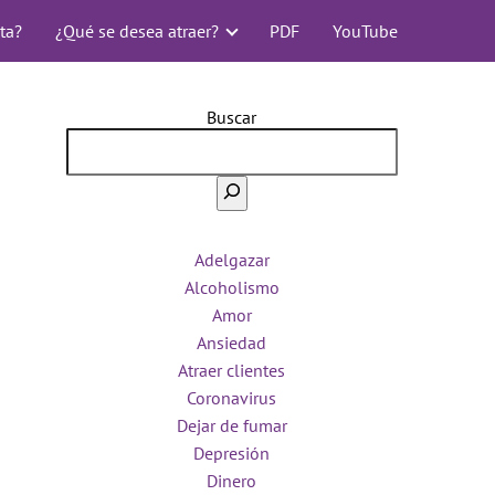
ta?
¿Qué se desea atraer?
PDF
YouTube
Buscar
Adelgazar
Alcoholismo
Amor
Ansiedad
Atraer clientes
Coronavirus
Dejar de fumar
Depresión
Dinero