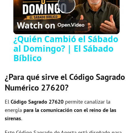
P
Watch on
l
¿Quién Cambió el Sábado
al Domingo? | El Sábado
a
Bíblico
y
¿Para qué sirve el Código Sagrado
V
Numérico 27620?
i
El
Código Sagrado
27620
permite canalizar la
energía
para la comunicación con el reino de las
sirenas
.
d
Este Código Sagrado de Agesta está diseñado para