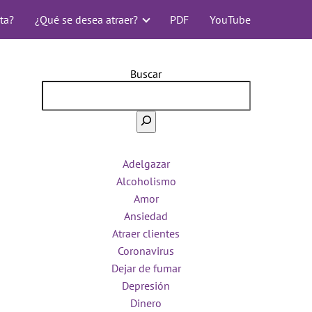
ta?
¿Qué se desea atraer?
PDF
YouTube
Buscar
Adelgazar
Alcoholismo
Amor
Ansiedad
Atraer clientes
Coronavirus
Dejar de fumar
Depresión
Dinero