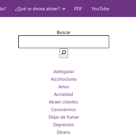
ta?
¿Qué se desea atraer?
PDF
YouTube
Buscar
Adelgazar
Alcoholismo
Amor
Ansiedad
Atraer clientes
Coronavirus
Dejar de fumar
Depresión
Dinero