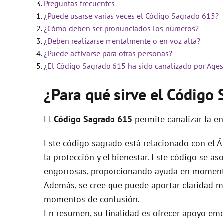
Preguntas frecuentes
¿Puede usarse varias veces el Código Sagrado 615?
i
¿Cómo deben ser pronunciados los números?
¿Deben realizarse mentalmente o en voz alta?
d
¿Puede activarse para otras personas?
¿El Código Sagrado 615 ha sido canalizado por Ages
e
¿Para qué sirve el Código
o
El
Código Sagrado
615
permite canalizar la e
Este código sagrado está relacionado con el Á
la protección y el bienestar. Este código se as
engorrosas, proporcionando ayuda en momentos
Además, se cree que puede aportar claridad m
momentos de confusión.
En resumen, su finalidad es ofrecer apoyo emoc