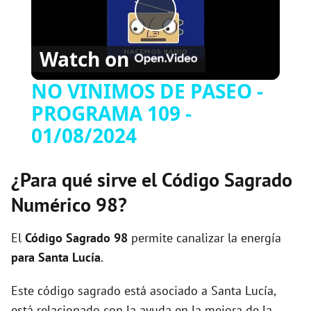
P
Watch on
l
NO VINIMOS DE PASEO -
PROGRAMA 109 -
a
01/08/2024
y
¿Para qué sirve el Código Sagrado
V
Numérico 98?
i
El
Código Sagrado
98
permite canalizar la energía
para Santa Lucía
.
d
Este código sagrado está asociado a Santa Lucía,
está relacionado con la ayuda en la mejora de la