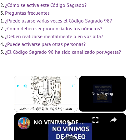
¿Cómo se activa este Código Sagrado?
Preguntas frecuentes
¿Puede usarse varias veces el Código Sagrado 98?
¿Cómo deben ser pronunciados los números?
¿Deben realizarse mentalmente o en voz alta?
¿Puede activarse para otras personas?
¿El Código Sagrado 98 ha sido canalizado por Agesta?
×
Now Playing
×
Play
Unmute
Fullscreen
NO VINIMOS DE PASEO - PROGRAMA 109 - 01/08/2024