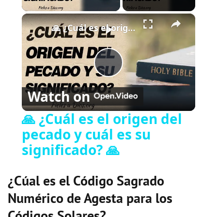
×
🙏 ¿Cuál es el origen del pecado y cuál es su significado? 🙏
P
Watch on
l
🙏 ¿Cuál es el origen del
pecado y cuál es su
a
significado? 🙏
y
¿Cúal es el Código Sagrado
V
Numérico de Agesta para los
Códigos Solares?