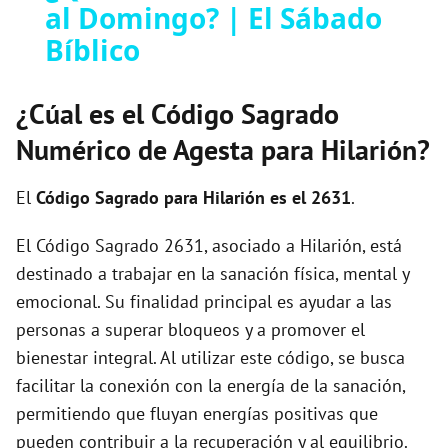
al Domingo? | El Sábado
a
Bíblico
y
¿Cúal es el Código Sagrado
V
Numérico de Agesta para Hilarión?
i
El
Código Sagrado para Hilarión es el 2631
.
El Código Sagrado 2631, asociado a Hilarión, está
d
destinado a trabajar en la sanación física, mental y
emocional. Su finalidad principal es ayudar a las
e
personas a superar bloqueos y a promover el
bienestar integral. Al utilizar este código, se busca
o
facilitar la conexión con la energía de la sanación,
permitiendo que fluyan energías positivas que
pueden contribuir a la recuperación y al equilibrio.