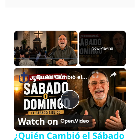
×
Now Playing
×
Play
Unmute
Fullscreen
¿Quién Cambió el Sábado al Domingo? | El Sábado Bíblico
P
Watch on
l
¿Quién Cambió el Sábado