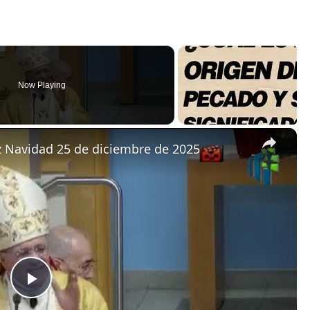
Now Playing
×
z Navidad 25 de diciembre de 2025
P