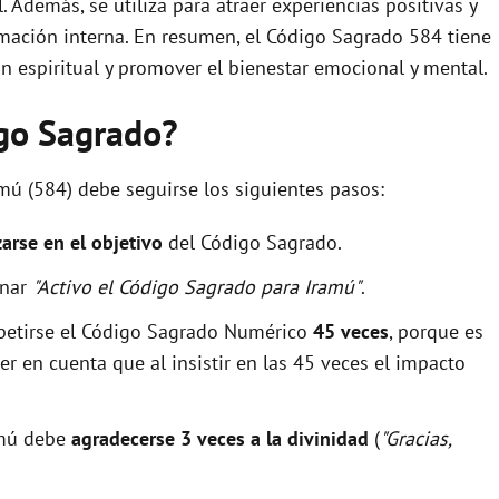
. Además, se utiliza para atraer experiencias positivas y
o
rmación interna. En resumen, el Código Sagrado 584 tiene
n espiritual y promover el bienestar emocional y mental.
igo Sagrado?
amú (584) debe seguirse los siguientes pasos:
zarse en el objetivo
del Código Sagrado.
onar
"Activo el Código Sagrado para Iramú"
.
epetirse el Código Sagrado Numérico
45 veces
, porque es
r en cuenta que al insistir en las 45 veces el impacto
ramú debe
agradecerse 3 veces a la divinidad
(
"Gracias,