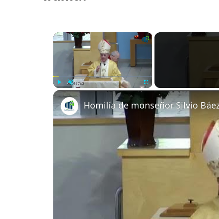
×
Play
Unmute
Fullscreen
Homilía de monseñor Silvio Báe