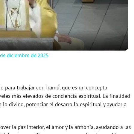
l
a
y
 de diciembre de 2025
V
i
o para trabajar con Iramú, que es un concepto
veles más elevados de conciencia espiritual. La finalidad
d
 lo divino, potenciar el desarrollo espiritual y ayudar a
e
ver la paz interior, el amor y la armonía, ayudando a las