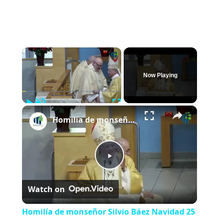
×
Now Playing
Play
Unmute
Fullscreen
×
Homilía de monseñor Silvio Báez Navidad 25 de diciembre de 2025
P
Watch on
l
Homilía de monseñor Silvio Báez Navidad 25