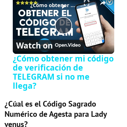
¿Cómo obtener mi código de verificación de TELEGRAM si no me llega?
P
Watch on
l
¿Cómo obtener mi código
de verificación de
a
TELEGRAM si no me
y
llega?
V
¿Cúal es el Código Sagrado
Numérico de Agesta para Lady
i
venus?