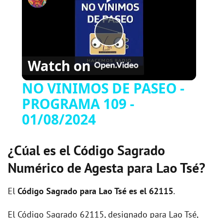
P
Watch on
l
NO VINIMOS DE PASEO -
PROGRAMA 109 -
a
01/08/2024
y
¿Cúal es el Código Sagrado
V
Numérico de Agesta para Lao Tsé?
i
El
Código Sagrado para Lao Tsé es el 62115
.
El Código Sagrado 62115, designado para Lao Tsé,