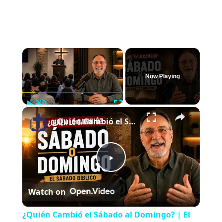
×
Now Playing
Play
Unmute
Fullscreen
×
¿Quién Cambió el Sábado al Domingo? | El Sábado Bíblico
P
Watch on
l
¿Quién Cambió el Sábado al Domingo? | El