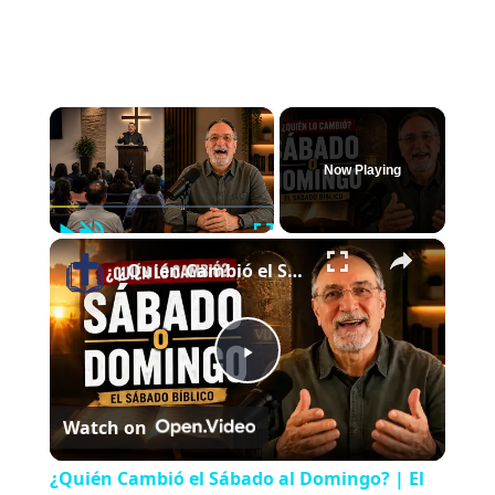
×
Now Playing
Play
Unmute
Fullscreen
×
¿Quién Cambió el Sábado al Domingo? | El Sábado Bíblico
P
Watch on
l
¿Quién Cambió el Sábado al Domingo? | El