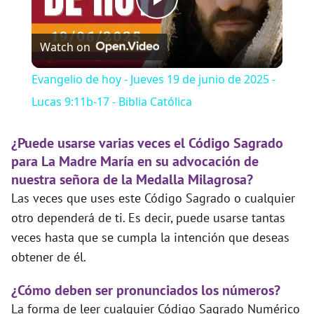
P
Watch on
l
Evangelio de hoy - Jueves 19 de junio de 2025 -
a
Lucas 9:11b-17 - Biblia Católica
y
¿Puede usarse varias veces el Código Sagrado
para La Madre María en su advocación de
nuestra señora de la Medalla Milagrosa?
V
Las veces que uses este Código Sagrado o cualquier
otro dependerá de ti. Es decir, puede usarse tantas
i
veces hasta que se cumpla la intención que deseas
obtener de él.
d
¿Cómo deben ser pronunciados los números?
La forma de leer cualquier Código Sagrado Numérico
e