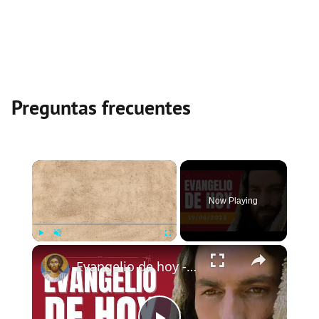
Preguntas frecuentes
×
Now Playing
×
Play
Unmute
Fullscreen
Evangelio de hoy - Jueves 19 de junio de 2025 - Lucas 9:11b-17 - Biblia Católica