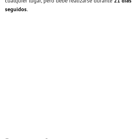
cualquier lugar, pero debe realizarse durante
21 días
seguidos
.