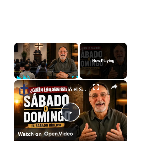
×
Now Playing
Play
Unmute
Fullscreen
×
¿Quién Cambió el Sábado al Domingo? | El Sábado Bíblico
P
Watch on
l