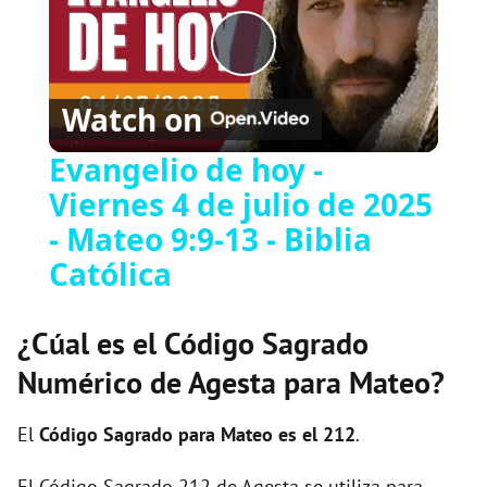
P
Watch on
l
Evangelio de hoy -
Viernes 4 de julio de 2025
a
- Mateo 9:9-13 - Biblia
y
Católica
V
¿Cúal es el Código Sagrado
Numérico de Agesta para Mateo?
i
El
Código Sagrado para Mateo es el 212
.
d
El Código Sagrado 212 de Agesta se utiliza para