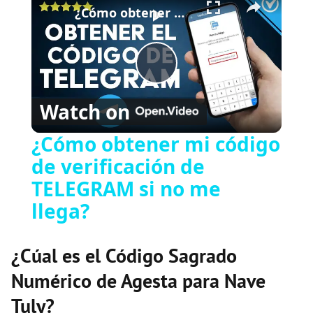
¿Cómo obtener mi código de verificación de TELEGRAM si no me llega?
P
Watch on
l
¿Cómo obtener mi código
de verificación de
a
TELEGRAM si no me
y
llega?
V
¿Cúal es el Código Sagrado
Numérico de Agesta para Nave
i
Tuly?