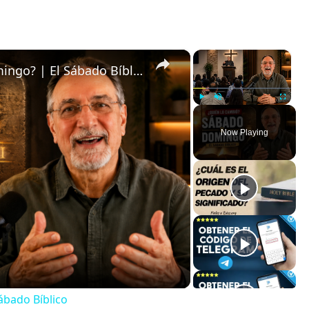
×
×
¿Quién Cambió el Sábado al Domingo? | El Sábado Bíblico
Play
Unmute
Fullscreen
Now Playing
ábado Bíblico