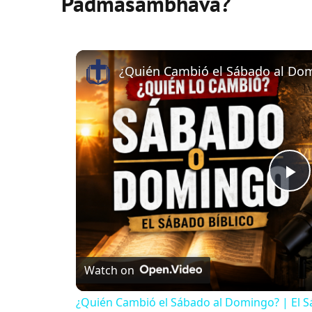
Padmasambhava?
P
l
Watch on
a
¿Quién Cambió el Sábado al Domingo? | El S