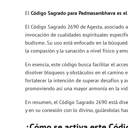
y
El
Código Sagrado para Padmasambhava es el
V
El Código Sagrado 2690 de Agesta, asociado a
invocación de cualidades espirituales específic
i
budismo. Su uso está enfocado en la búsqueda
la compasión y la sanación a nivel físico y em
d
En esencia, este código busca facilitar el acces
e
disolver bloqueos y obstáculos en el camino es
fortalecer la intención de superar desafíos y a
o
promoviendo así una mayor armonía en la vida
En resumen, el Código Sagrado 2690 está dise
y en su conexión con lo divino, guiándolas hac
¿Cómo se activa este Cód