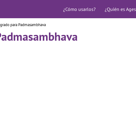
¿Cómo usarlos?
¿Quién es Ages
agrado para Padmasambhava
 Padmasambhava