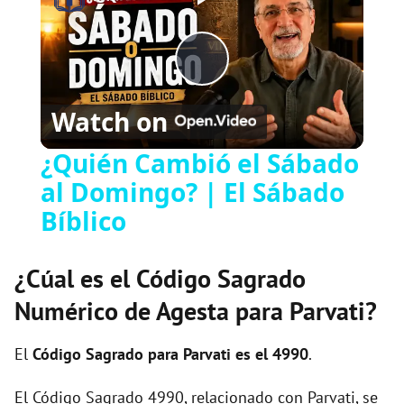
P
Watch on
l
¿Quién Cambió el Sábado
al Domingo? | El Sábado
a
Bíblico
y
¿Cúal es el Código Sagrado
V
Numérico de Agesta para Parvati?
i
El
Código Sagrado para Parvati es el 4990
.
El Código Sagrado 4990, relacionado con Parvati, se