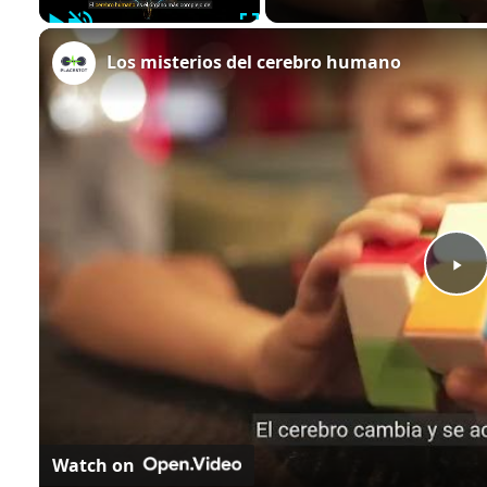
Play
Unmute
Fullscreen
Los misterios del cerebro humano
Play
Video
Watch on