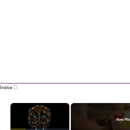
Índice
×
Now Pla