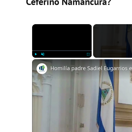
Ceferino Namancura?
×
Play
Unmute
Fullscreen
Homilía padre Sadiel Eugarrios 