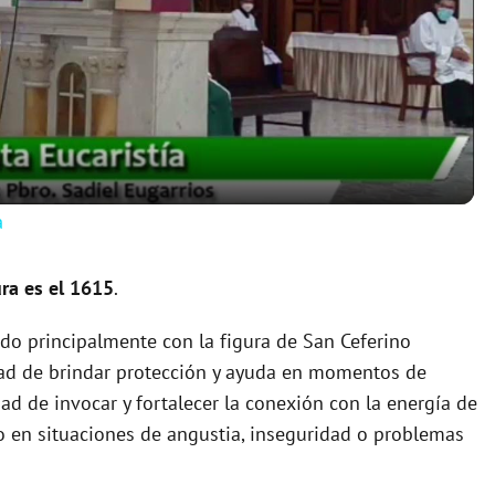
l
a
y
a
V
ra es el 1615
.
i
do principalmente con la figura de San Ceferino
ad de brindar protección y ayuda en momentos de
d
dad de invocar y fortalecer la conexión con la energía de
o en situaciones de angustia, inseguridad o problemas
e