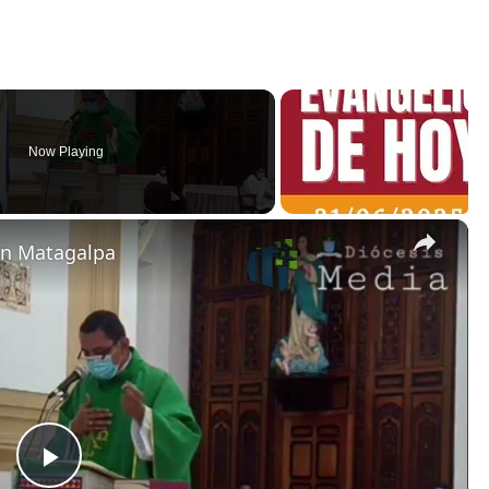
Now Playing
×
en Matagalpa
P