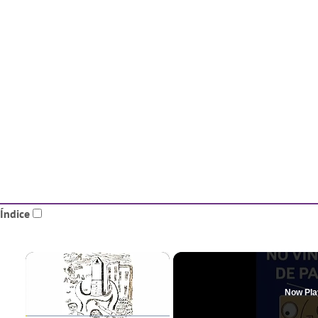
Índice
×
Now Pla