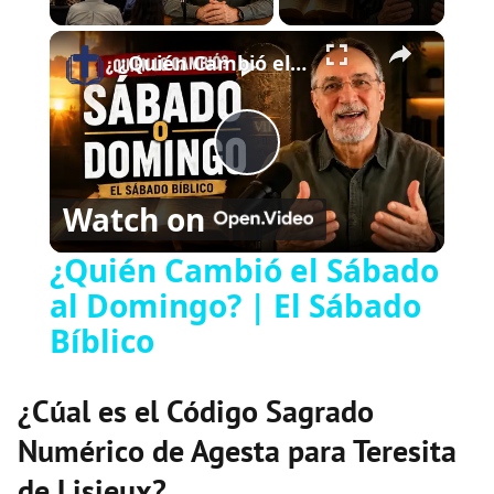
×
Play
Unmute
Fullscreen
¿Quién Cambió el Sábado al Domingo? | El Sábado Bíblico
Play
Watch on
Video
¿Quién Cambió el Sábado
al Domingo? | El Sábado
Bíblico
¿Cúal es el Código Sagrado
Numérico de Agesta para Teresita
de Lisieux?