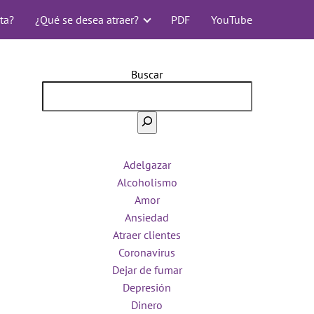
ta?
¿Qué se desea atraer?
PDF
YouTube
Buscar
Adelgazar
Alcoholismo
Amor
Ansiedad
Atraer clientes
Coronavirus
Dejar de fumar
Depresión
Dinero