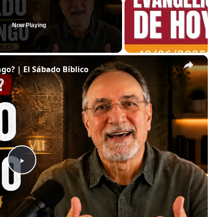
Now Playing
×
o? | El Sábado Bíblico
P
l