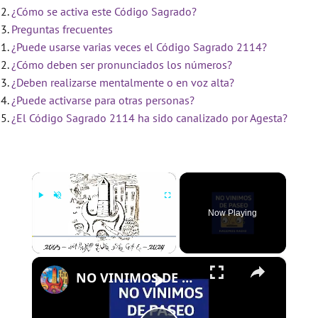
¿Cómo se activa este Código Sagrado?
Preguntas frecuentes
¿Puede usarse varias veces el Código Sagrado 2114?
¿Cómo deben ser pronunciados los números?
¿Deben realizarse mentalmente o en voz alta?
¿Puede activarse para otras personas?
¿El Código Sagrado 2114 ha sido canalizado por Agesta?
×
Now Playing
×
Play
Unmute
Fullscreen
NO VINIMOS DE PASEO - PROGRAMA 109 - 01/08/2024