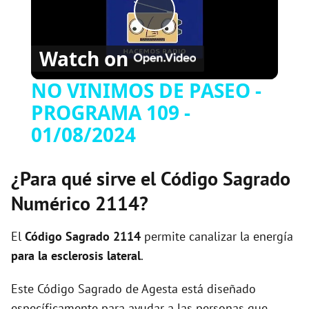
P
Watch on
l
NO VINIMOS DE PASEO -
PROGRAMA 109 -
a
01/08/2024
y
¿Para qué sirve el Código Sagrado
V
Numérico 2114?
i
El
Código Sagrado
2114
permite canalizar la energía
para la esclerosis lateral
.
d
Este Código Sagrado de Agesta está diseñado
específicamente para ayudar a las personas que