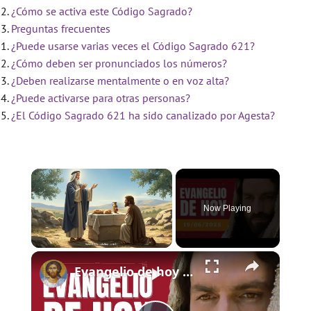
¿Cómo se activa este Código Sagrado?
Preguntas frecuentes
¿Puede usarse varias veces el Código Sagrado 621?
¿Cómo deben ser pronunciados los números?
¿Deben realizarse mentalmente o en voz alta?
¿Puede activarse para otras personas?
¿El Código Sagrado 621 ha sido canalizado por Agesta?
×
Now Playing
×
Unmute
Evangelio de hoy - Jueves 19 de junio de 2025 - Lucas 9:11b-17 - Biblia Católica