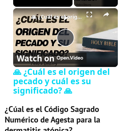
×
Play
Unmute
Fullscreen
🙏 ¿Cuál es el origen del pecado y cuál es su significado? 🙏
P
Watch on
l
🙏 ¿Cuál es el origen del
pecado y cuál es su
a
significado? 🙏
y
¿Cúal es el Código Sagrado
V
Numérico de Agesta para la
dermatitis atópica?