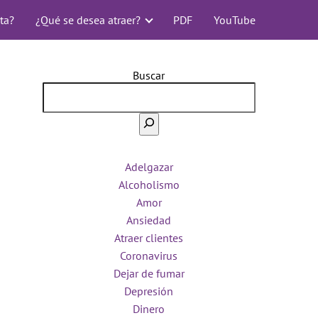
ta?
¿Qué se desea atraer?
PDF
YouTube
Buscar
Adelgazar
Alcoholismo
Amor
Ansiedad
Atraer clientes
Coronavirus
Dejar de fumar
Depresión
Dinero