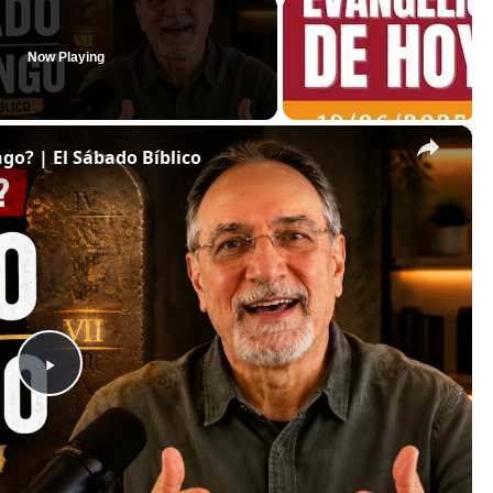
Now Playing
×
o? | El Sábado Bíblico
Play
Video