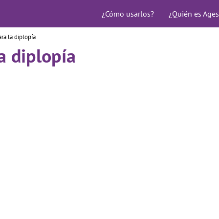
¿Cómo usarlos?
¿Quién es Ages
ra la diplopía
a diplopía