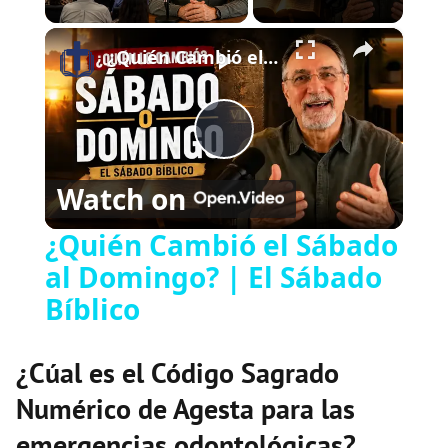
×
Play
Unmute
Fullscreen
¿Quién Cambió el Sábado al Domingo? | El Sábado Bíblico
Play
Watch on
Video
¿Quién Cambió el Sábado
al Domingo? | El Sábado
Bíblico
¿Cúal es el Código Sagrado
Numérico de Agesta para las
emergencias odontológicas?